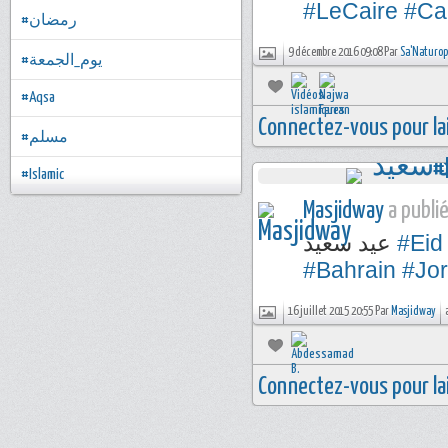
#LeCaire
#Ca
#رمضان
9 décembre 2016 09:08 Par
Sa'Naturop
#يوم_الجمعة
#Aqsa
Connectez-vous pour la
#مسلم
#Islamic
Masjidway
a publié
عيد سعيد
#Eid
#Bahrain
#Jo
16 juillet 2015 20:55 Par
Masjidway
Connectez-vous pour la