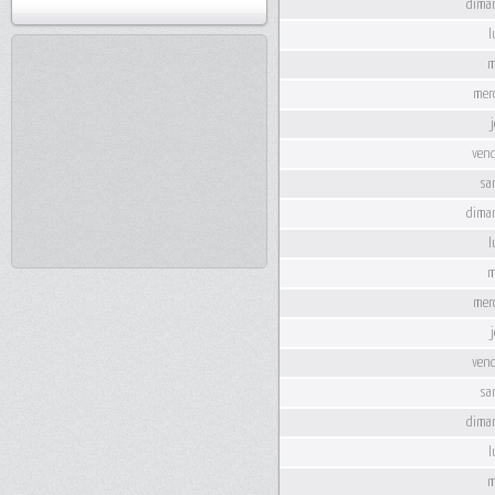
dima
l
m
merc
vend
sa
dima
l
m
merc
vend
sa
dima
l
m