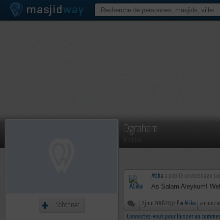
Dgraham
Membre
Atika
a publié un message su
As Salam Aleykum! We
2 juin 2016 20:34 Par
Atika
aucun co
S'abonner
Connectez-vous pour laisser un commen