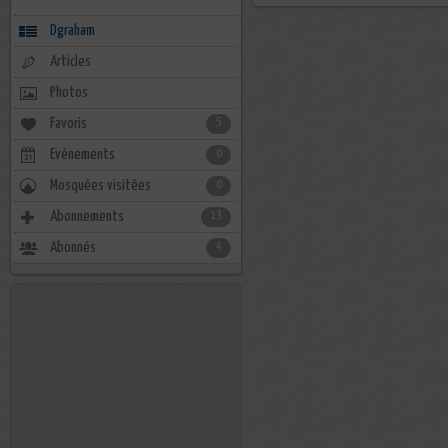
Dgraham
Articles
Photos
Favoris
5
Evénements
0
Mosquées visitées
0
Abonnements
13
Abonnés
4