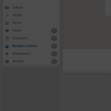
Sellaoui
Articles
Photos
Favoris
0
Evénements
0
Mosquées visitées
0
Abonnements
0
Abonnés
2