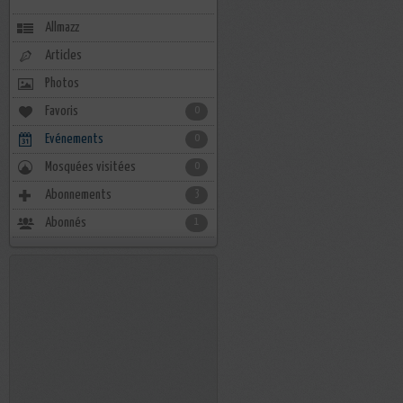
Allmazz
Articles
Photos
Favoris
0
Evénements
0
Mosquées visitées
0
Abonnements
3
Abonnés
1