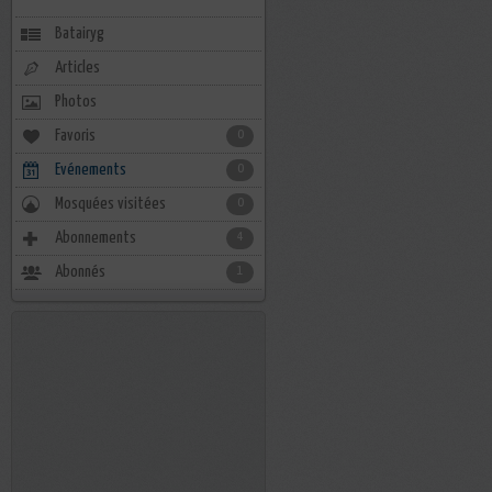
Batairyg
Articles
Photos
Favoris
0
Evénements
0
Mosquées visitées
0
Abonnements
4
Abonnés
1