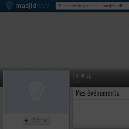
Batairyg
Membre
Mes événements
S'abonner