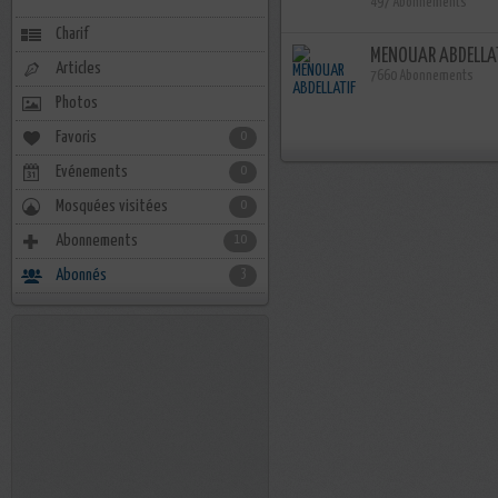
497 Abonnements
Charif
MENOUAR ABDELLA
Articles
7660 Abonnements
Photos
Favoris
0
Evénements
0
Mosquées visitées
0
Abonnements
10
Abonnés
3