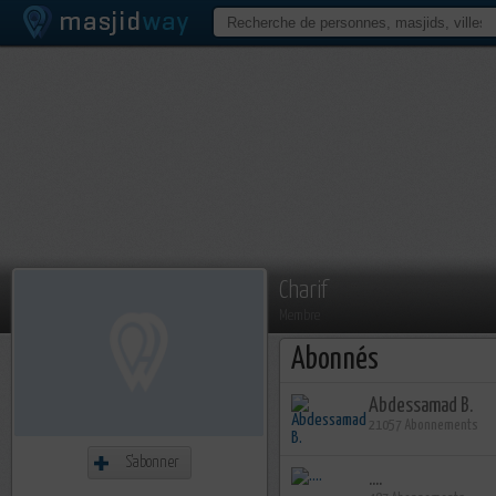
Charif
Membre
Abonnés
Abdessamad B.
21057 Abonnements
S'abonner
....