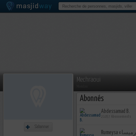
Mechraoui
Membre
Abonnés
Abdessamad B.
21057 Abonnements
S'abonner
Rumeysa رميساء