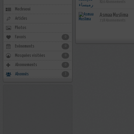
820 Abonnements
Mechraoui
Asmaa Muslima
Articles
718 Abonnements
Photos
Favoris
0
Evénements
0
Mosquées visitées
0
Abonnements
0
Abonnés
3