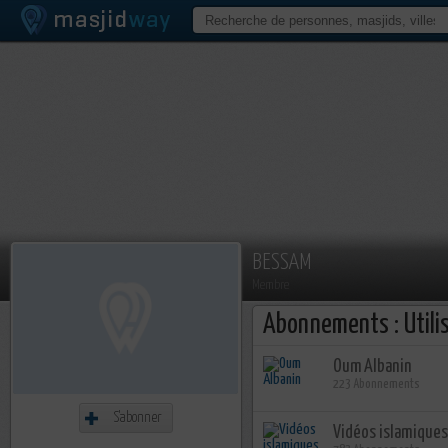
BESSAM
Membre
Abonnements : Utili
Oum Albanin
223 Abonnements
S'abonner
Vidéos islamiques