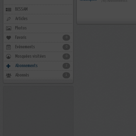
783 Abonnements
BESSAM
Articles
Photos
Favoris
0
Evénements
0
Mosquées visitées
0
Abonnements
2
Abonnés
1