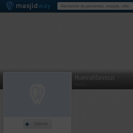
MuminahTannous
Membre
S'abonner