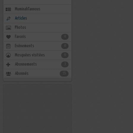
MuminahTannous
Articles
Photos
Favoris
0
Evénements
0
Mosquées visitées
0
Abonnements
3
Abonnés
55