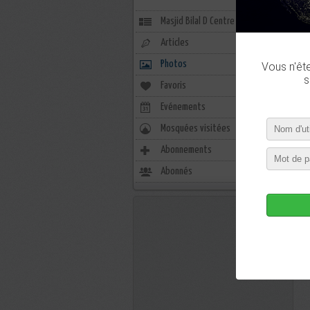
Masjid Bilal D Centre
Articles
Photos
Vous n'êt
s
Favoris
0
Evénements
0
Mosquées visitées
0
Abonnements
3
Abonnés
0