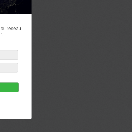
eau réseau
r.