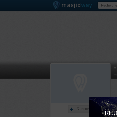
M
Me
S'abonner
REJ