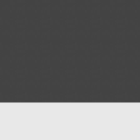
asjidway