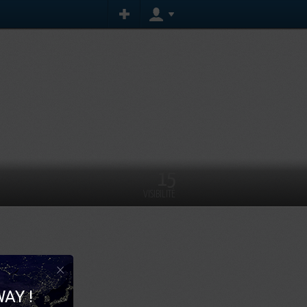
15
VISIBILITÉ
×
AY !