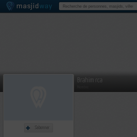
Brahim rca
Membre
S'abonner