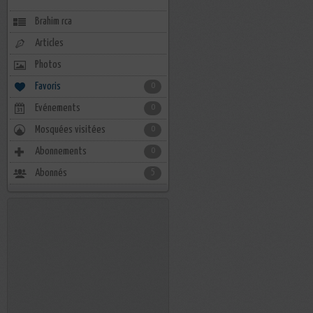
Brahim rca
Articles
Photos
Favoris
0
Evénements
0
Mosquées visitées
0
Abonnements
0
Abonnés
5