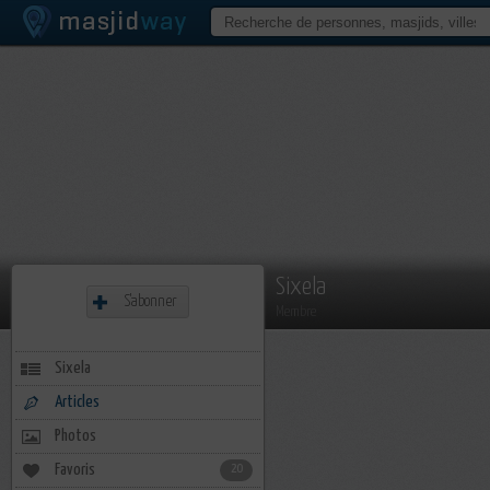
Sixela
S'abonner
Membre
Sixela
Articles
Photos
Favoris
20