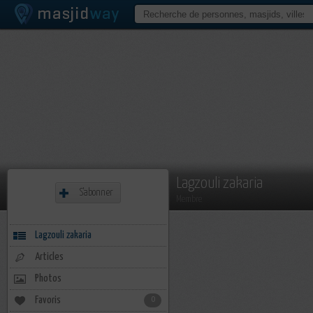
Lagzouli zakaria
S'abonner
Membre
Lagzouli zakaria
Articles
Photos
Favoris
0