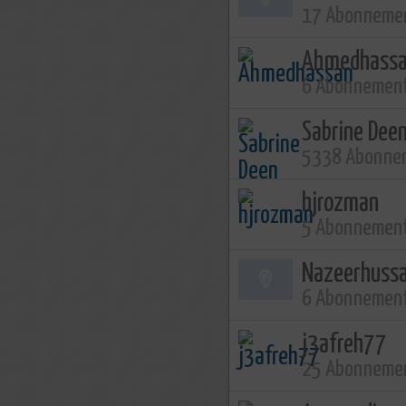
17 Abonneme
Ahmedhass
6 Abonnemen
Sabrine Dee
5338 Abonne
hjrozman
5 Abonnemen
Nazeerhussa
6 Abonnemen
j3afreh77
25 Abonneme