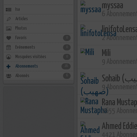
myssaa
Isa
6 Abonnemen
Articles
linifotoLens
Photos
2 Abonnemen
Favoris
0
Evénements
0
Mili
Mosquées visitées
0
9 Abonnemen
Abonnements
26
Abonnés
6
9 Abonnemen
Rana Musta
2655 Abonne
Ahmed Eddi
4421 Abonne