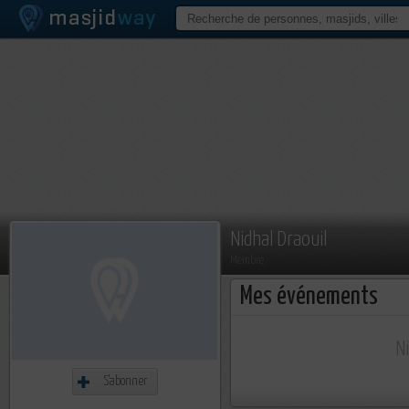
Nidhal Draouil
Membre
Mes événements
N
S'abonner