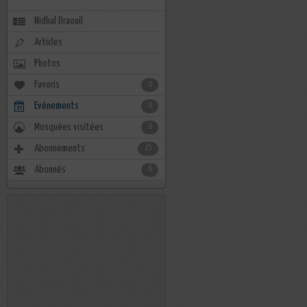
Nidhal Draouil
Articles
Photos
Favoris
0
Evénements
0
Mosquées visitées
0
Abonnements
25
Abonnés
6