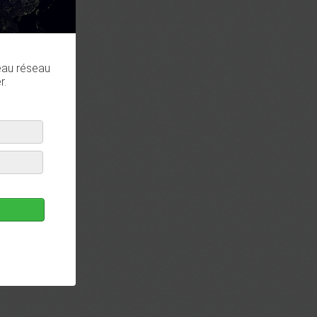
eau réseau
r.