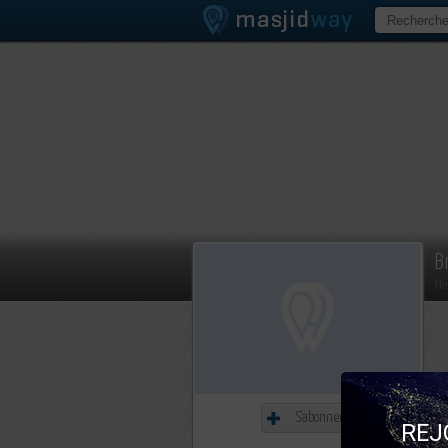
B
Me
S'abonner
REJ