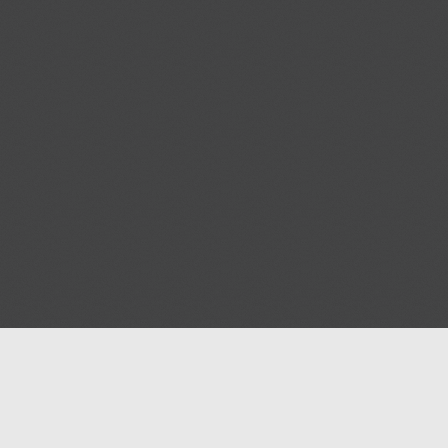
asjidway