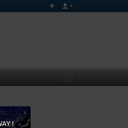
55
VISIBILITÉ
×
AY !