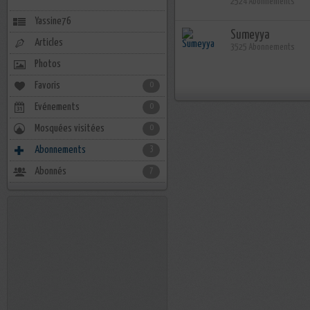
2524 Abonnements
Yassine76
Sumeyya
Articles
3525 Abonnements
Photos
Favoris
0
Evénements
0
Mosquées visitées
0
Abonnements
3
Abonnés
7