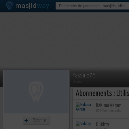
Yassine76
Membre
Abonnements : Utili
Hakima Akram
804 Abonnements
S'abonner
Oukhty