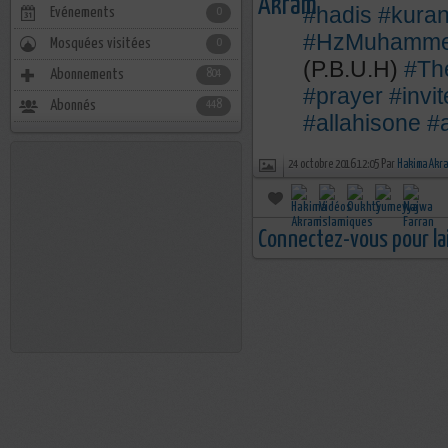
#hadis
#kuran
Evénements
0
#HzMuhamm
Mosquées visitées
0
(P.B.U.H)
#Th
Abonnements
804
#prayer
#invi
Abonnés
448
#allahisone
#a
24 octobre 2016 12:05 Par
Hakima Akr
Connectez-vous pour la