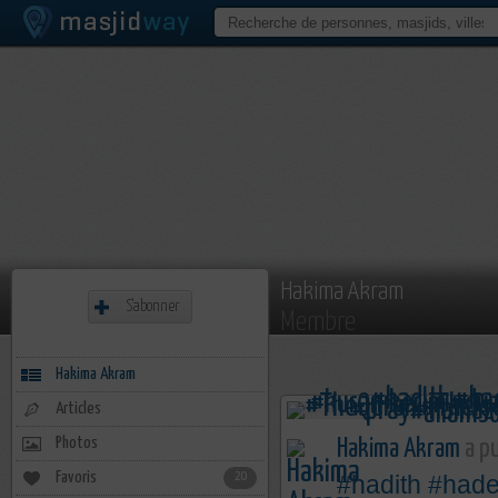
Hakima Akram
S'abonner
Membre
Hakima Akram
Articles
Photos
Hakima Akram
a pu
Favoris
20
#hadith
#hade