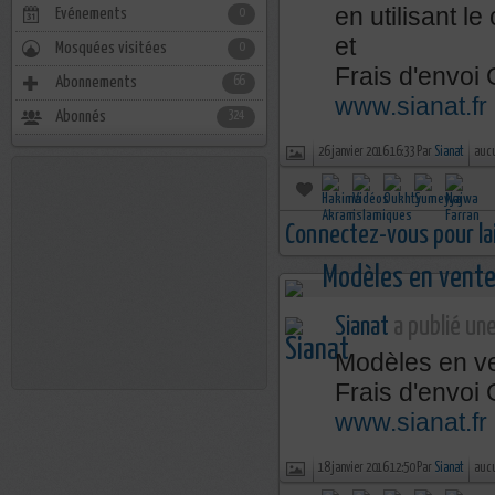
en utilisant 
Evénements
0
et
Mosquées visitées
0
Frais d'envoi
Abonnements
66
www.sianat.fr
Abonnés
324
26 janvier 2016 16:33 Par
Sianat
auc
Connectez-vous pour la
Sianat
a publié une
Modèles en ve
Frais d'envoi
www.sianat.fr
18 janvier 2016 12:50 Par
Sianat
auc