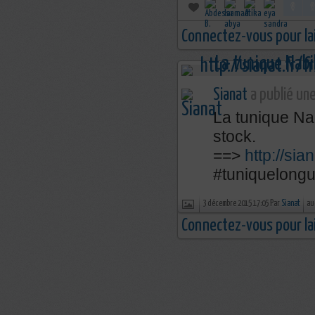
Connectez-vous pour la
Sianat
a publié une
La tunique Nab
stock.
==>
http://sia
‪#‎tuniquelongu
3 décembre 2015 17:05 Par
Sianat
au
Connectez-vous pour la