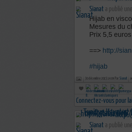
Sianat
a publié une
Hijab en visco
Mesures du c
Prix 5,5 euro
==>
http://sia
#hijab
30 décembre 2015 14:04 Par
Sianat
a
Connectez-vous pour la
Sianat
a publié une