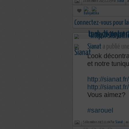
14 décembre 2015 12:29 Par
Sianat
a
Connectez-vous pour la
Sianat
a publié une
Look décontra
et notre tuniq
http://sianat.
http://sianat.f
Vous aimez?
#sarouel
5 décembre 2015 11:04 Par
Sianat
au