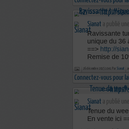
Connectez-vous pour la
Sianat
a publié une
Ravissante tu
unique du 36 
==>
http://sia
Remise de 10%
26 décembre 2015 10:41 Par
Sianat
a
Connectez-vous pour la
Sianat
a publié une
Tenue du week
En vente ici =