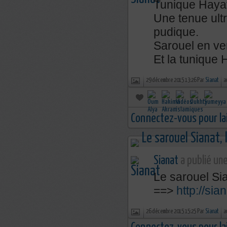
Tunique Hayat
Une tenue ultr
pudique.
Sarouel en ve
Et la tunique 
29 décembre 2015 13:26 Par
Sianat
a
Connectez-vous pour la
Sianat
a publié une
Le sarouel Sia
==>
http://sia
26 décembre 2015 15:25 Par
Sianat
a