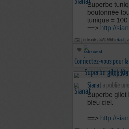
Superbe tuniqu
boutonnée tou
tunique = 100 
==>
http://sia
16 décembre 2015 13:56 Par
Sianat
a
Connectez-vous pour la
Sianat
a publié une
Superbe gilet 
bleu ciel.
==>
http://sia