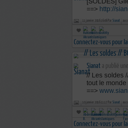
[SOLDES] Gile
==>
http://sian
11 janvier 2016 16:06 Par
Sianat
auc
Connectez-vous pour la
Sianat
a publié une
// Les soldes
tout le monde 
==>
www.siana
10 janvier 2016 11:17 Par
Sianat
auc
Connectez-vous pour la