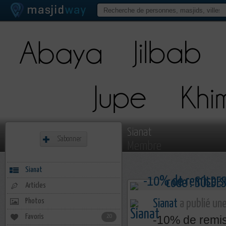
Sianat
S'abonner
Membre
Sianat
Articles
Photos
Sianat
a publié une
Favoris
20
-10% de remi