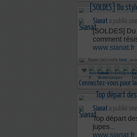
Sianat
a publié une
[SOLDES] Du s
comment résist
www.sianat.fr
8 janvier 2016 12:40 Par
Sianat
aucu
Connectez-vous pour la
Sianat
a publié une
Top départ des
jupes...
www.sianat.fr